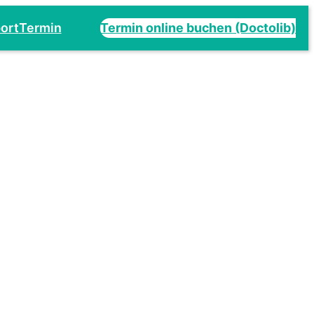
ort
Termin
Termin online buchen (Doctolib)