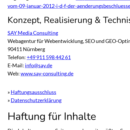
vom-09-januar-2012-i-d-f-der-aenderungsbeschluess
Konzept, Realisierung & Techn
SAY Media Consulting
Webagentur für Webentwicklung, SEO und GEO-Optim
90411 Nürnberg
Telefon:
+49 911 598 442 61
E-Mail:
info@say.de
Web:
www.say-consulting.de
»
Haftungsausschluss
»
Datenschutzerklärung
Haftung für Inhalte