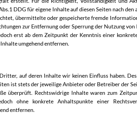
alt erstellt. Für die Richtigkeit, Vollständigkeit und A
bs.1 DDG für eigene Inhalte auf diesen Seiten nach den 
lichtet, übermittelte oder gespeicherte fremde Informat
flichtungen zur Entfernung oder Sperrung der Nutzung vo
 jedoch erst ab dem Zeitpunkt der Kenntnis einer konkre
 Inhalte umgehend entfernen.
ritter, auf deren Inhalte wir keinen Einfluss haben. Des
ten ist stets der jeweilige Anbieter oder Betreiber der S
öße überprüft. Rechtswidrige Inhalte waren zum Zeitpun
t jedoch ohne konkrete Anhaltspunkte einer Rechtsv
end entfernen.