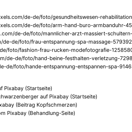
exels.com/de-de/foto/gesundheitswesen-rehabilitatio
exels.com/de-de/foto/arm-hand-buro-armbanduhr-450
s.com/de-de/foto/mannlicher-arzt-massiert-schultern-
m/de-de/foto/frau-entspannung-spa-massage-5793922/
e/foto/fashion-frau-rucken-modefotografie-12585803
om/de-de/foto/hand-beine-festhalten-verletzung-72984
de-de/foto/hande-entspannung-entspannen-spa-914636
 Pixabay (Startseite)
hwarzenberger auf Pixabay (Startseite)
xabay (Beitrag Kopfschmerzen)
om Pixabay (Behandlung-Seite)