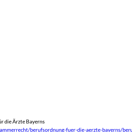
r die Ärzte Bayerns
kammerrecht/berufsordnung-fuer-die-aerzte-bayerns/ber